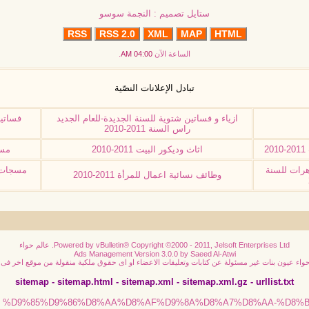
ستايل تصميم : النجمة سوسو
RSS
RSS 2.0
XML
MAP
HTML
الساعة الآن
04:00 AM
.
تبادل الإعلانات النصّية
ازياء و فساتين شتوية للسنة الجديدة-للعام الجديد
فساتين
راس السنة 2011-2010
2
اثاث وديكور البيت 2011-2010
مسج
رات للسنة
مسجات 
وظائف نسائية اعمال للمرأة 2011-2010
Powered by vBulletin® Copyright ©2000 - 2011, Jelsoft Enterprises Ltd.
عالم حواء
Ads Management Version 3.0.0 by
Saeed Al-Atwi
 حواء عيون بنات غير مسئولة عن كتابات وتعليقات الاعضاء او اى حقوق ملكية منقولة من موقع اخر ف
sitemap
-
sitemap.html
-
sitemap.xml
-
sitemap.xml.gz
-
urllist.txt