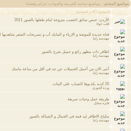
مواضيع المنتدى
: مواضيع ساخنه الجريمة والحوادث جرائم وقضايا
الموضوع
/
كاتب الموضوع
الأردن: حبس سائق اغتصب متزوجة امام طفلها بالصور 2011
قلب حواء
قناة جديدة للموضة و الازياء و المايك أب و تسريحات الشعر شاهديها ا
مهندسة رانيا
اظافر ذات مظهر رائع و جميل شرح بالصور
مهندسة رانيا
أنتى الان من أجمل الجميلات عن جد فى أقل من ساعة ماسك
مهندسة رانيا
25 كذبه يكذبوها الشباب على البنات
وردة الجوري
طريقة عمل وجبات سريعة
فايزه ستايل
مكياج الاظافر ليد قمة فى الجمال و الشياكة بالصور
مهندسة رانيا