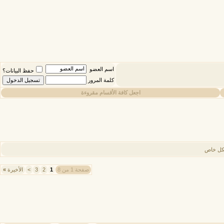
اسم العضو
حفظ البيانات؟
كلمة المرور
اجعل كافة الأقسام مقروءة
بشكل خاص
صفحة 1 من 8
1
2
3
>
الأخيرة
»