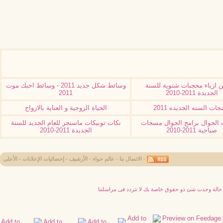
 ازياء محجبات شتوية للسنة
وسائط شكل جديد 2011 - وسائط احبك موت
الجديدة 2011-2010
2011
ات السنه الجديده 2011
الحياة الزوجية و العناية بالازواج
الجوال برامج الجوال مسجات
نكات توبيكات ماسنجر للعام الجديد للسنة
صباحية 2011-2010
الجديدة 2011-2010
-
الاتصال بنا
-
عالم حواء
-
الأرشيف
-
إحصائيات الإعلانات
-
الأعلى
ى حالة وجدت شئ ذو حقوق خاصة بك لا تتردد فى مراسلتنا