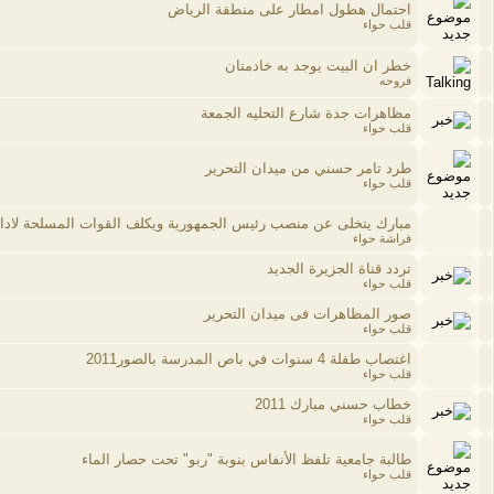
احتمال هطول امطار على منطقة الرياض
قلب حواء
خطر ان البيت يوجد به خادمتان
فروحه
مظاهرات جدة شارع التحليه الجمعة
قلب حواء
طرد تامر حسني من ميدان التحرير
قلب حواء
مبارك يتخلى عن منصب رئيس الجمهورية ويكلف القوات المسلحة لادارة
فراشة حواء
تردد قناة الجزيرة الجديد
قلب حواء
صور المظاهرات فى ميدان التحرير
قلب حواء
اغتصاب طفلة 4 سنوات في باص المدرسة بالصور2011
قلب حواء
خطاب حسني مبارك 2011
قلب حواء
طالبة جامعية تلفظ الأنفاس بنوبة "ربو" تحت حصار الماء
قلب حواء