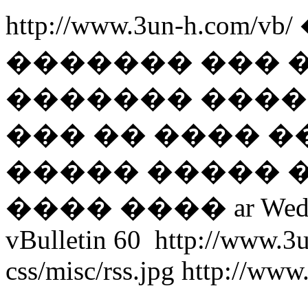
http://www.3un-h.com/vb/
������� ��� 
������� ����� 
��� �� ���� �
����� ����� 
���� ����
ar
Wed
vBulletin
60
http://www.3
css/misc/rss.jpg
http://www