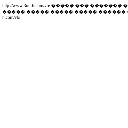
http://www.3un-h.com/vb/
����� ��� ������� ��
����� ����� ����� ����� ������
h.com/vb/