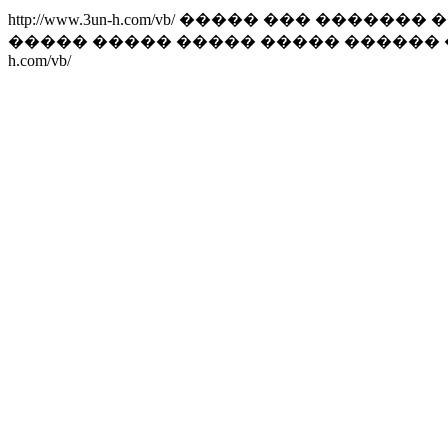
http://www.3un-h.com/vb/
����� ��� ������� ��
����� ����� ����� ����� ������
h.com/vb/