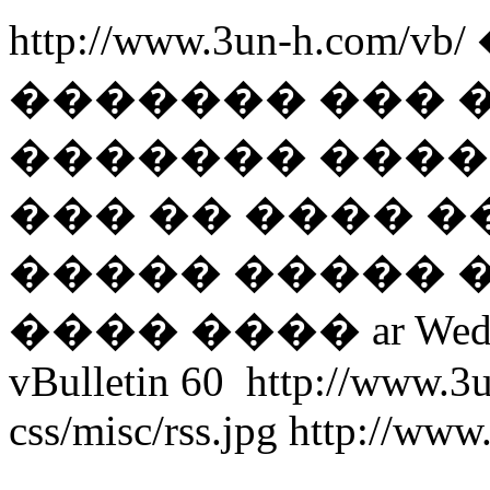
http://www.3un-h.com/vb/
������� ��� 
������� ����� 
��� �� ���� �
����� ����� 
���� ����
ar
Wed
vBulletin
60
http://www.3
css/misc/rss.jpg
http://www