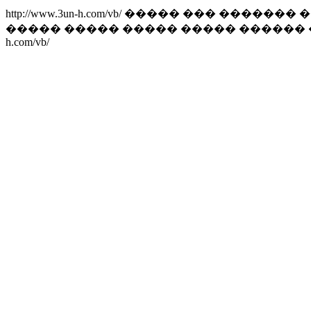
http://www.3un-h.com/vb/
����� ��� ������� ��
����� ����� ����� ����� ������
h.com/vb/