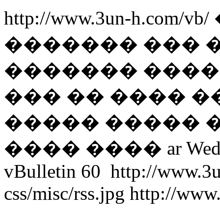
http://www.3un-h.com/vb/
������� ��� 
������� ����� 
��� �� ���� �
����� ����� 
���� ����
ar
Wed
vBulletin
60
http://www.3
css/misc/rss.jpg
http://www