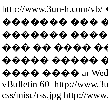
http://www.3un-h.com/vb/
������� ��� 
������� ����� 
��� �� ���� �
����� ����� 
���� ����
ar
Wed
vBulletin
60
http://www.3
css/misc/rss.jpg
http://www