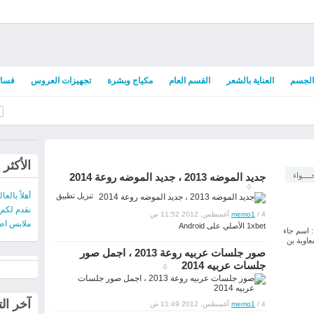
بالجسم
العناية بالشعر
القسم العام
مكياج وبشرة
تجهيزات العروس
فسات
الأكثر
ــــواء
جديد الموضه 2013 ، جديد الموضه روعة 2014
0
أهلاً بالعال
تنزيل تطبيق
نقدم لكم
/ 4 أغسطس, 2012 11:52 ص
memo1
ملابس اطفال شتوية 2013
1xbet الأصلي على Android
 اسم جاء
عاوية بن
صور جلسات عربيه روعة 2013 ، اجمل صور
جلسات عربيه 2014
0
آخر ال
/ 4 أغسطس, 2012 11:49 ص
memo1