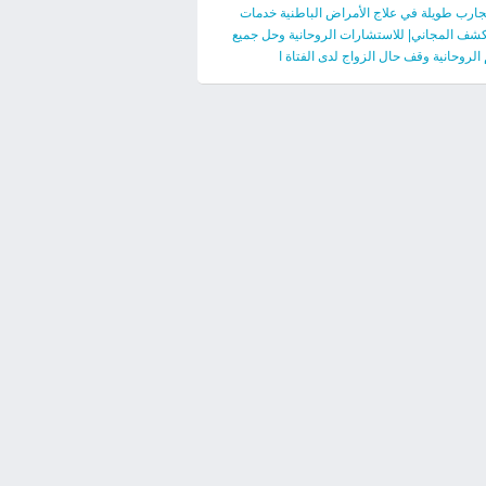
جارب طويلة في علاج الأمراض الباطنية خدمات
كشف المجاني| للاستشارات الروحانية وحل جميع
لروحانية وقف حال الزواج لدى الفتاة ا