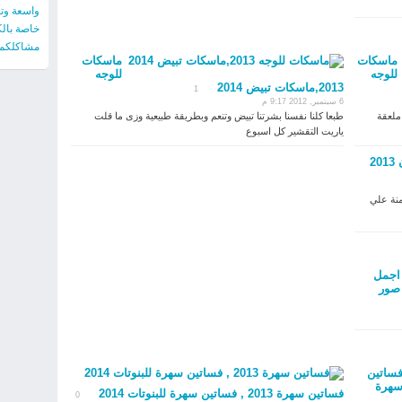
واسعة وت
خاصة بال
مشاكلكم ا
ماسكات
ماسكات
للوجه
للوجه
2013,ماسكات تبيض 2014
1
6 سبتمبر, 2012 9:17 م
خميرة البيرة للبشرة الجافة الشاحبة : المكونات : ـ 1 ملعقة
طبعا كلنا نفسنا بشرتنا تبيض وتنعم وبطريقة طبيعية وزى ما قلت
ياريت التقشير كل اسبوع
2
منة علي
اجمل
صور
ساتين
هرة
فساتين سهرة 2013 , فساتين سهرة للبنوتات 2014
0