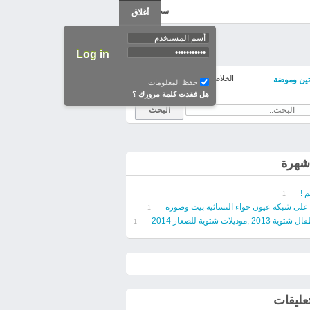
سجل دخول
أغلاق
الخلاصات
خلاصات المواضيع
ين وموضة
حفظ المعلومات
هل فقدت كلمة مرورك ؟
 شهرة
م !
1
 على شبكة عيون حواء النسائية بيت وصوره
1
 ,موديلات شتوية للصغار 2014
1
تعليقات