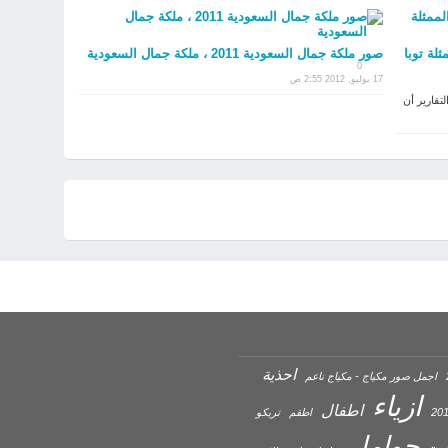
ار الممثلة توبا
صور ملكة جمال السعودية 2011 ، ملكة جمال السعودية
0
17 يوليو, 2012 2:55 ص
قارير أن
احذية
اجمل صور مكياج - مكياج ناعم
ازياء
اطفال
اطقم
تريكو
حوامل